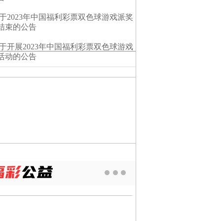
于2023年中国福利彩票双色球游戏派奖
结束的公告
于开展2023年中国福利彩票双色球游戏
活动的公告