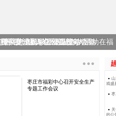
展考察交流福彩管理工作
慈善工作站”深化公益服务功能
社区 爱心暖人心”公益义诊活动
直机关第七届职工健身运动会
爱守望共护成长”关爱未成年人活动在福
厅举行
山
枣庄市福彩中心召开安全生产
戏盛
专题工作会议
枣
关
的公