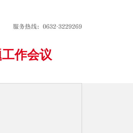
题工作会议