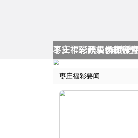
泰安市民政局来枣开
枣庄福彩销售场所设“
枣庄福彩开展“健康进
枣庄福彩积极参加市
枣庄市民政局“‘未’
彩“快乐吧”综合体验
枣庄福彩要闻