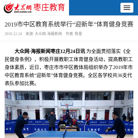
枣庄教育
Toggl
naviga
2019市中区教育系统举行“迎新年”体育健身竞赛
2019-12-24 来源: 大众网·海报新闻 作者: 陈星
大众网·海报新闻枣庄12月24日讯
为全面贯彻落实《全
民健身条例》，积极开展教职工体育健身活动，提高教职工
身体素质，近日，枣庄市市中区教体局组织举办了2019年市
中区教育系统“迎新年”体育健身竞赛。全区各学校共36支代
表队参加比赛。