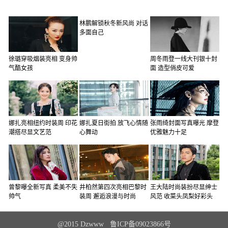
林鹏解锁秋冬新风尚 对话
多面自己
徐璐穿吸烟装亮相 变身帅
周冬雨登一线大刊银十封
气酷女孩
面 造型俏皮可爱
娜扎亮相纽约时装周 印花
娜扎夏日街拍 放飞心情随
张雨绮封面写真曝光 摩登
潮搭尽显文艺范
心舞动
优雅魅力十足
曾黎曝全新写真 柔美不失
井柏然第四次亮相巴黎时
王大陆时尚装扮尽显绅士
帅气
装周 邂逅浪漫与时尚
风范 收菜头凤梨好彩头
@2015 Dzwww 鲁ICP备09023866号