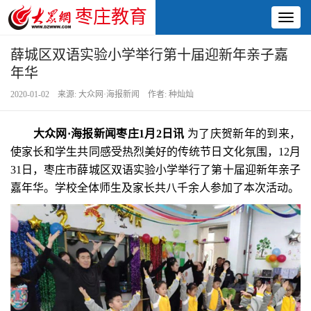
枣庄教育
Toggl
naviga
薛城区双语实验小学举行第十届迎新年亲子嘉
年华
2020-01-02 来源: 大众网·海报新闻 作者: 种灿灿
大众网·海报新闻枣庄1月2日讯
为了庆贺新年的到来，
使家长和学生共同感受热烈美好的传统节日文化氛围，12月
31日，枣庄市薛城区双语实验小学举行了第十届迎新年亲子
嘉年华。学校全体师生及家长共八千余人参加了本次活动。