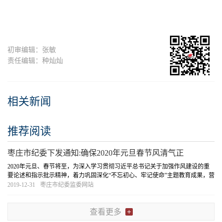
初审编辑：张敏
责任编辑：种灿灿
相关新闻
推荐阅读
枣庄市纪委下发通知:确保2020年元旦春节风清气正
2020年元旦、春节将至，为深入学习贯彻习近平总书记关于加强作风建设的重
要论述和指示批示精神，着力巩固深化“不忘初心、牢记使命”主题教育成果，营
造风清气正节日氛围。枣庄市纪委下发通知，就做好2020年元旦...
[详细]
2019-12-31
枣庄市纪委监委网站
查看更多