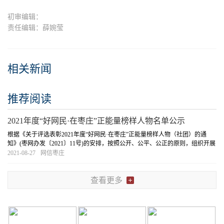
初审编辑：
责任编辑：薛婉莹
相关新闻
推荐阅读
2021年度“好网民·在枣庄”正能量榜样人物名单公示
根据《关于评选表彰2021年度“好网民·在枣庄”正能量榜样人物（社团）的通
知》(枣网办发〔2021〕11号)的安排，按照公开、公平、公正的原则，组织开展
了2021年度“好网民·在枣庄”正能量榜样人物评审工作。经组织推
[详细]
2021-08-27
网信枣庄
查看更多