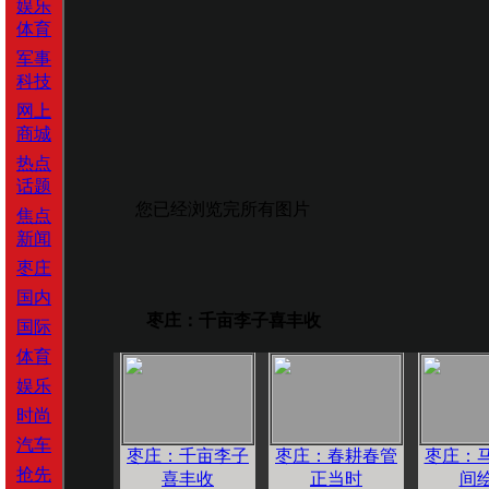
娱乐
体育
军事
科技
网上
商城
热点
话题
您已经浏览完所有图片
焦点
新闻
枣庄
国内
枣庄：千亩李子喜丰收
国际
体育
娱乐
时尚
汽车
枣庄：千亩李子
枣庄：春耕春管
枣庄：
抢先
喜丰收
正当时
间