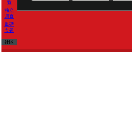
看
独立
调查
重磅
专题
社区