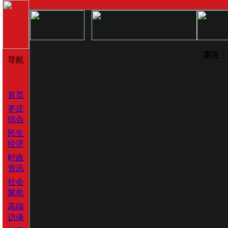
枣庄：
导航
首页
枣庄
综合
民生
经济
时政
资讯
社会
聚焦
高端
访谈