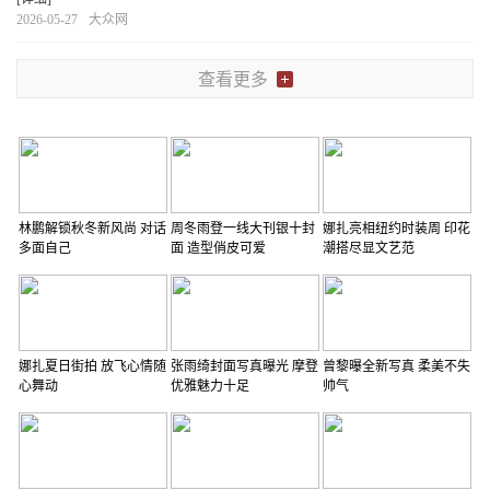
2026-05-27
大众网
查看更多
林鹏解锁秋冬新风尚 对话
周冬雨登一线大刊银十封
娜扎亮相纽约时装周 印花
多面自己
面 造型俏皮可爱
潮搭尽显文艺范
娜扎夏日街拍 放飞心情随
张雨绮封面写真曝光 摩登
曾黎曝全新写真 柔美不失
心舞动
优雅魅力十足
帅气