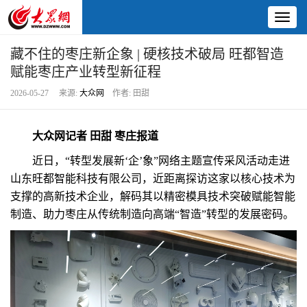
Toggl
naviga
藏不住的枣庄新企象 | 硬核技术破局 旺都智造
赋能枣庄产业转型新征程
2026-05-27 来源:
大众网
作者: 田甜
大众网记者 田甜 枣庄报道
近日，“转型发展新‘企’象”网络主题宣传采风活动走进
山东旺都智能科技有限公司，近距离探访这家以核心技术为
支撑的高新技术企业，解码其以精密模具技术突破赋能智能
制造、助力枣庄从传统制造向高端“智造”转型的发展密码。