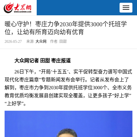
Toggl
naviga
暖心守护！枣庄力争2030年提供3000个托班学
位，让幼有所育迈向幼有优育
2026-05-27 来源:
大众网
作者: 田甜
大众网记者 田甜 枣庄报道
26日下午，“开局‘十五五’、实干促转型奋力谱写中国式
现代化枣庄篇章”专题新闻发布会举行。记者从发布会上了
解到，枣庄市力争到2030年提供托班学位3000个、全市义务
教育优质均衡发展县创建实现全覆盖，让更多孩子“好上学”
“上好学”。