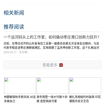
相关新闻
推荐阅读
一个运河码头上的工作室，如何撬动枣庄港口创新力跃升？
日前，在枣庄召开的山东省海员工会第一届委员会第五次全体会议期间，与会
代表专程走进枣庄港薛城港区，实地观摩了孟庆坤创新工作室。这个扎根运河
码头、从一线职工中走出来的工作室，引起了不少人的好奇：它从哪里来
[详细]
2026-05-27
大众网
查看更多
林鹏解锁秋冬新风尚 对话
周冬雨登一线大刊银十封
娜扎亮相纽约时装周 印花
多面自己
面 造型俏皮可爱
潮搭尽显文艺范