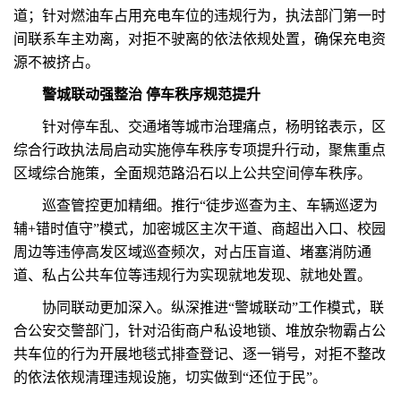
道；针对燃油车占用充电车位的违规行为，执法部门第一时
间联系车主劝离，对拒不驶离的依法依规处置，确保充电资
源不被挤占。
警城联动强整治 停车秩序规范提升
针对停车乱、交通堵等城市治理痛点，杨明铭表示，区
综合行政执法局启动实施停车秩序专项提升行动，聚焦重点
区域综合施策，全面规范路沿石以上公共空间停车秩序。
巡查管控更加精细。推行“徒步巡查为主、车辆巡逻为
辅+错时值守”模式，加密城区主次干道、商超出入口、校园
周边等违停高发区域巡查频次，对占压盲道、堵塞消防通
道、私占公共车位等违规行为实现就地发现、就地处置。
协同联动更加深入。纵深推进“警城联动”工作模式，联
合公安交警部门，针对沿街商户私设地锁、堆放杂物霸占公
共车位的行为开展地毯式排查登记、逐一销号，对拒不整改
的依法依规清理违规设施，切实做到“还位于民”。