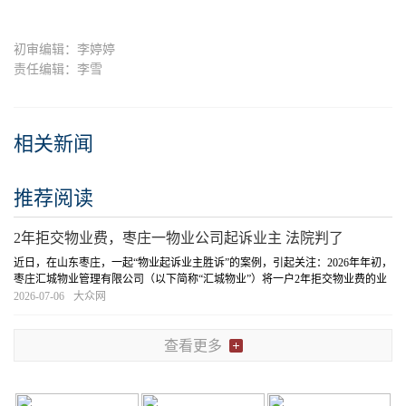
初审编辑：李婷婷
责任编辑：李雪
相关新闻
推荐阅读
2年拒交物业费，枣庄一物业公司起诉业主 法院判了
近日，在山东枣庄，一起“物业起诉业主胜诉”的案例，引起关注：2026年年初，
枣庄汇城物业管理有限公司（以下简称“汇城物业”）将一户2年拒交物业费的业
主起诉至法院，要求支付所欠物业费共计4301元，以及违约金291
[详细]
2026-07-06
大众网
查看更多