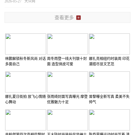
能定位，到2030年，力争全产业链企业营收超千亿元。
[详细]
2026-05-27
大众网
查看更多
林鹏解锁秋冬新风尚 对话
周冬雨登一线大刊银十封
娜扎亮相纽约时装周 印花
多面自己
面 造型俏皮可爱
潮搭尽显文艺范
娜扎夏日街拍 放飞心情随
张雨绮封面写真曝光 摩登
曾黎曝全新写真 柔美不失
心舞动
优雅魅力十足
帅气
井柏然第四次亮相巴黎时
王大陆时尚装扮尽显绅士
陈乔恩曝运动时尚写着 清