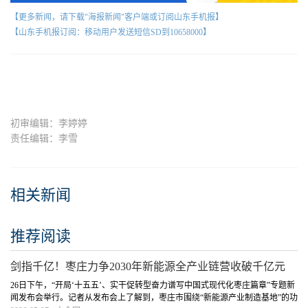
【更多新闻，请下载"海报新闻"客户端或订阅山东手机报】
【山东手机报订阅：移动用户发送短信SD到10658000】
初审编辑：李婷婷
责任编辑：李雪
相关新闻
推荐阅读
剑指千亿！枣庄力争2030年新能源全产业链营收破千亿元
26日下午，“开局‘十五五’、实干促转型奋力谱写中国式现代化枣庄篇章”专题新
闻发布会举行。记者从发布会上了解到，枣庄市围绕“新能源产业制造基地”的功