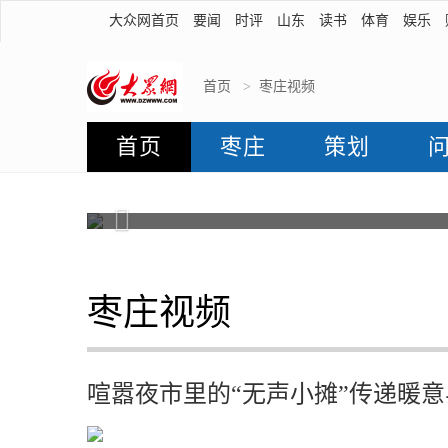
大众网首页
要闻
时评
山东
读书
体育
娱乐
首页
>
枣庄视频
首页
枣庄
策划
“枣”有正能量丨喧嚣夜市里
Previous
枣庄视频
喧嚣夜市里的“无声小摊”传递暖