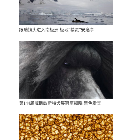
跟随镜头进入南极洲 极地“精灵”安逸享
第144届威斯敏斯特犬展冠军揭晓 黑色贵宾