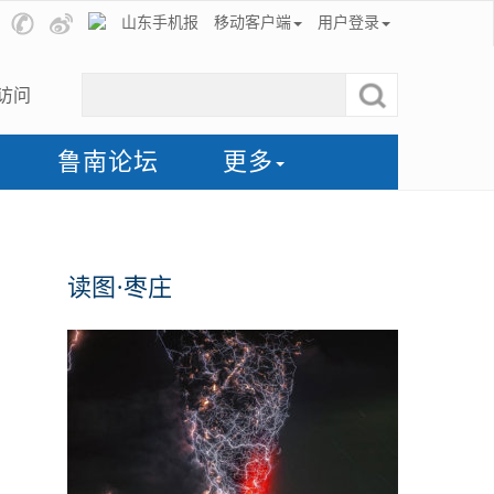
山东手机报
移动客户端
用户登录
访问
鲁南论坛
更多
读图·枣庄