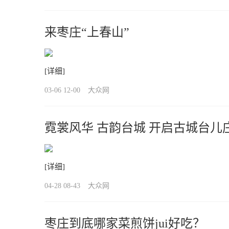
来枣庄“上春山”
[详细]
03-06 12-00
大众网
霓裳风华 古韵台城 开启古城台儿
[详细]
04-28 08-43
大众网
枣庄到底哪家菜煎饼jui好吃？