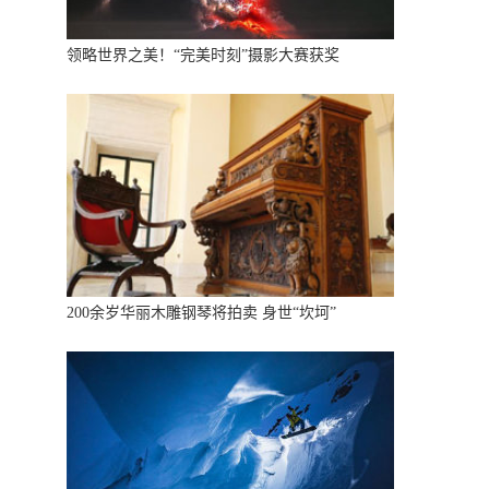
领略世界之美！“完美时刻”摄影大赛获奖
200余岁华丽木雕钢琴将拍卖 身世“坎坷”