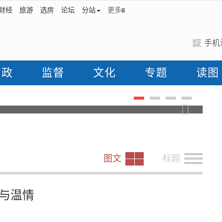
财经
旅游
选房
论坛
分站
更多
手机
问政
监督
文化
专题
读图
的“无声小摊”
Next
图文
标题
意与温情