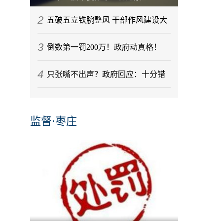
2
五破五立铁腕整风 干部作风建设大
3
倒数第一罚200万！政府动真格！
4
只张嘴不出声？政府回应：十分错
误
监督·枣庄