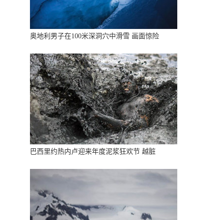
奥地利男子在100米深洞穴中滑雪 画面惊险
巴西里约热内卢迎来年度泥浆狂欢节 越脏