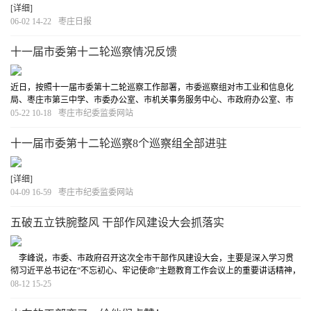
[详细]
06-02 14-22
枣庄日报
十一届市委第十二轮巡察情况反馈
近日，按照十一届市委第十二轮巡察工作部署，市委巡察组对市工业和信息化
局、枣庄市第三中学、市委办公室、市机关事务服务中心、市政府办公室、市
大数据中心、枣庄日报社、枣庄广播电视台、市财政局（市财政运行保障中
05-22 10-18
枣庄市纪委监委网站
心）、市退役军人事务管理局、市医疗保障局、枣庄
[详细]
十一届市委第十二轮巡察8个巡察组全部进驻
[详细]
04-09 16-59
枣庄市纪委监委网站
五破五立铁腕整风 干部作风建设大会抓落实
李峰说，市委、市政府召开这次全市干部作风建设大会，主要是深入学习贯
彻习近平总书记在“不忘初心、牢记使命”主题教育工作会议上的重要讲话精神，
动员全市上下以刀刃向内、自我革命的决心和勇气，大力整治作风方面存在的
08-12 15-25
突出问题，守初心、担使命，找差距、抓落实
[详细]