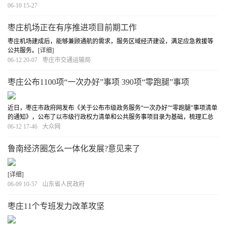
06-10 15-27
枣庄机场正在有序推进项目前期工作
枣庄机场建成后，能够兼顾通航的需求，服务区域经济建设，满足应急救援等
公共服务。
[详细]
06-12 20-07
枣庄市交通运输局
枣庄公布1100项“一次办好”事项 390项“零跑腿”事项
近日，枣庄市政府网发布《关于公布市级政务服务“一次办好”“零跑腿”事项清单
的通知》，公布了以市级行政权力清单和公共服务事项目录为基础，梳理汇总
的“一次办好”事项1100项，“零跑腿”事项390项。
[详细]
06-12 17-46
大众网
鲁南经济圈怎么一体化发展?意见来了
[详细]
06-09 10-57
山东省人民政府
枣庄11个专班发力改革攻坚