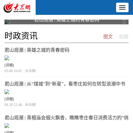
Toggl
naviga
君山观潮 | 英雄之城的青春密码
Previous
Next
时政资讯
图文
标题
君山观潮 | 英雄之城的青春密码
[详细]
05-06 10-01
大众网
君山观潮 | 从“煤城”到“新星”，看枣庄如何在转型浪潮中书
写高质量发展答卷？
[详细]
04-26 12-46
大众网
君山观潮 | 青檀庙会烟火飘香，瞧瞧枣庄春日消费活力的“俏
模样”