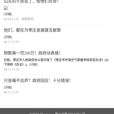
山东的干部变了，给他们点赞！
[详细]
04-04 15-58
海报新闻
他们，都在为枣庄发展建言献策
[详细]
08-12 15-39
倒数第一罚200万！政府动真格！
日前，枣庄市人民政府办公室印发了《枣庄市环境空气质量考核奖惩办法》(以
下简称《办法》)。
[详细]
08-12 15-30
只张嘴不出声？政府回应：十分错误！
[详细]
08-12 12-22