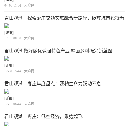
[详细]
04-08 11-51
大众网
君山观潮丨探索枣庄交通文旅融合新路径，绽放城市独特新
魅力！
[详细]
12-10 08-34
大众网
君山观潮|做好做优做强特色产业 擘画乡村振兴新蓝图
[详细]
12-31 15-44
大众网
君山观潮丨枣庄年度盘点：蓬勃生命力跃动不息
[详细]
12-19 08-44
大众网
君山观潮丨枣庄：低空经济，乘势起飞！