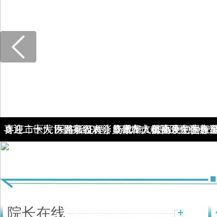
喜迎二十大 医路新征程丨杨雷：人民至上，生命
喜迎二十大 医路新征程丨李成旭：以高度的责任
喜迎二十大 医路新征程丨江永华：努力争创国家
枣庄市医院协会第四次会员代表大会暨医院运营
国家级表彰！枣庄市精神卫生中心
构，将群众看病就医满意度提升到新
康事业作出新的更大贡献
我们的工作目标
院长在线