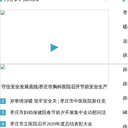
枣
医
暖
这
共
薛
流
薛
薛
守住安全发展底线|枣庄市胸科医院召开节前安全生产
工作专题部署会
薛
岁寒情深暖 筑牢安全关 | 枣庄市中医医院新任党
训
委书记开展春节慰问和安全检查
枣庄市妇幼保健院春节前夕开展集中走访慰问活
峄
人
动
枣庄市立医院召开2020年度总结表彰大会
薛