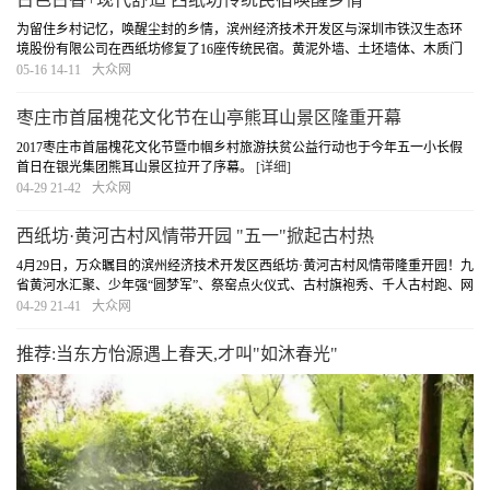
为留住乡村记忆，唤醒尘封的乡情，滨州经济技术开发区与深圳市铁汉生态环
境股份有限公司在西纸坊修复了16座传统民宿。黄泥外墙、土坯墙体、木质门
窗，坚持修旧如旧的原则，在外形上最大限度还原传统土坯民房。然而推门进
05-16 14-11
大众网
入屋内确是另一番天地，古色古香的装修设计搭...
[详细]
枣庄市首届槐花文化节在山亭熊耳山景区隆重开幕
2017枣庄市首届槐花文化节暨巾帼乡村旅游扶贫公益行动也于今年五一小长假
首日在银光集团熊耳山景区拉开了序幕。
[详细]
04-29 21-42
大众网
西纸坊·黄河古村风情带开园 "五一"掀起古村热
4月29日，万众瞩目的滨州经济技术开发区西纸坊·黄河古村风情带隆重开园！九
省黄河水汇聚、少年强“圆梦军”、祭窑点火仪式、古村旗袍秀、千人古村跑、网
红及旅游大咖直播、五市自驾游等活动精彩上演；花海美景、儿童乐园、魔幻
04-29 21-41
大众网
星球、丛林拓展与、丛林CS等体验火爆...
[详细]
推荐:当东方怡源遇上春天,才叫"如沐春光"