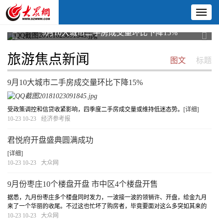
Toggl
naviga
君悦府开盘盛典圆满成功
交量
Previous
Next
旅游焦点新闻
图文
标题
9月10大城市二手房成交量环比下降15%
受政策调控和信贷收紧影响，四季度二手房成交量或维持低迷态势。
[详细]
10-23 10-23
经济参考报
君悦府开盘盛典圆满成功
[详细]
10-23 10-23
大众网
9月份枣庄10个楼盘开盘 市中区4个楼盘开售
据悉，九月份枣庄多个楼盘同时发力，一波接一波的领销许、开盘，给金九月
来了一个华丽的收尾。不过这也忙坏了购房者，毕竟要面对这么多突如其来的
选择，不免会有些凌乱呐。据枣房网商品房预售许可证查询系统统计数据显
10-23 10-23
大众网