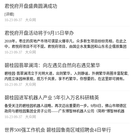
君悦府开盘盛典圆满成功
[详细]
10-23 09-37
大众网
君悦府开盘活动将于9月15日举办
2018年，枣庄的房地产市场可谓是火爆非凡，众多新生项目纷纷亮相，在此之
中，君悦府项目不可不提。君悦府项目，由国企水发集团和山东名企儒辰集团
联手开发，位于极具发展潜力的枣庄新城区，占地177亩。
[详细]
10-23 09-37
大众网
碧桂园翡翠澜湾：向左遇见自然向右遇见繁华
碧桂园·翡翠澜湾立于光明大道，出则繁华，入则静谧，外拥繁华商圈丰富配套,
内揽立体园林景观，揽万千风景，享不朽繁华，你想要的，在这里即可拥有。
世界的枣庄，时代的澜湾。建面约130-280㎡智慧大宅 致敬礼献。
[详细]
10-23 09-37
大众网
碧桂园进军机器人产业 5年引入万名科研精英
备受关注的碧桂园机器人战略，再次迈出重要的一步。9月8日，佛山市顺德区
政府与碧桂园集团全资子公司——广东博智林机器人公司（简称“博智林机器
人”）举行签约仪式，宣布机器人谷项目的正式落地。值得一提的是，机器人谷
10-23 09-37
大众网
选址粤港澳大湾区核心腹地的广东佛山顺德，...
[详细]
世界500强工作机会 碧桂园鲁南区域招聘会4日举行