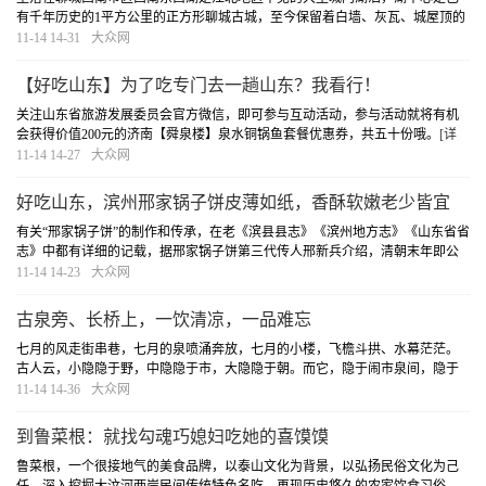
有千年历史的1平方公里的正方形聊城古城，至今保留着白墙、灰瓦、城屋顶的
传统建筑风格，街巷布列，各种店铺民居随坡就势，依京杭大运河而建。京杭
11-14 14-31
大众网
大运河经过数千年的流淌滋养了沿岸独特的美...
[详细]
【好吃山东】为了吃专门去一趟山东？我看行！
关注山东省旅游发展委员会官方微信，即可参与互动活动，参与活动就将有机
会获得价值200元的济南【舜泉楼】泉水铜锅鱼套餐优惠券，共五十份哦。
[详
细]
11-14 14-27
大众网
好吃山东，滨州邢家锅子饼皮薄如纸，香酥软嫩老少皆宜
有关“邢家锅子饼”的制作和传承，在老《滨县县志》《滨州地方志》《山东省省
志》中都有详细的记载，据邢家锅子饼第三代传人邢新兵介绍，清朝末年即公
元1899年，滨县城西关村邢氏家族，以大哥邢振浦为首，率振山，振江，镇
11-14 14-23
大众网
海，兄弟四人，以经营包子、千层饼为业。
[详细]
古泉旁、长桥上，一饮清凉，一品难忘
七月的风走街串巷，七月的泉喷涌奔放，七月的小楼，飞檐斗拱、水幕茫茫。
古人云，小隐隐于野，中隐隐于市，大隐隐于朝。而它，隐于闹市泉间，隐于
垂柳岸边，隐于街头巷里，隐于地灵人杰。
[详细]
11-14 14-36
大众网
到鲁菜根：就找勾魂巧媳妇吃她的喜馍馍
鲁菜根，一个很接地气的美食品牌，以泰山文化为背景，以弘扬民俗文化为己