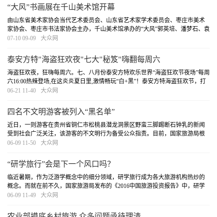
“大风”书画展在千山美术馆开幕
由山东省美术家协会当代艺术委员会、山东省艺术家学术委员会、枣庄市美术
家协会、枣庄市书法家协会主办，千山美术馆承办的“大风”郭英培、潘梦石、袁
朝霞、于恺书画展于2017年7月8日上午十时在枣庄市鲁南水城千山美术馆开
07-10 09-09
大众网
幕。
[详细]
泰安方特"海盗狂欢夜"七大"秘笈"嗨翻每周六
海盗狂欢夜，狂嗨每周六。七、八月份泰安方特欢乐世界“海盗狂欢节夜场”每周
六16:00热辣登场,在这炎炎夏日里,激情畅玩“白+黑”！泰安方特海盗狂欢节，打
造山东地区海盗狂欢顶级盛典！
[详细]
06-21 11-40
大众网
四名不文明游客被列入“黑名单”
近日，一则游客在贵州省铜仁市松桃县潜龙洞景区野蛮三脚踢断石钟乳的新闻
受到社会广泛关注，该游客的不文明行为备受公众指责。目前，国家旅游局根
据《旅游不文明行为记录管理暂行办法》的相关规定，将该游客列入旅游不文
06-09 11-50
大众网
明行为记录。另外，三名浙江游客因采用钻孔、...
[详细]
“研学旅行”会是下一个风口吗？
临近暑期，作为泛游学概念中的细分领域，研学旅行成为各大旅游机构热炒的
概念。而就在前不久，国家旅游局发布的《2016中国旅游投资报告》中，研学
旅游产品被视作未来旅游投资的十大重要领域之一。究竟什么是“研学旅行”，它
06-09 11-49
大众网
为何受到众多企业的关注，市场前景如何，...
[详细]
农业部摸底乡村旅游 众多问题亟待理清