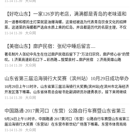
注。接下来，即将推出的“美宿山东”特色民宿探访活动，除了建立山东民宿指南
11-14 11-39
大众网
和数据库，为网友提供民宿指南外，还将推出...
[详细]
【好吃山东】一家126岁的老店，满满都是青岛的老味道和
老记忆
另一道春和楼的主打菜就是油爆海螺，这曾经被选为代表青岛饮食文化的招牌
菜，这道菜的海螺都严选自水质上乘的红岛，并且都是历代的名厨主理，不仅
是春和楼的传统名菜之一，也是鲁菜海鲜代表菜品。
[详细]
11-14 11-39
大众网
【美宿山东】廓庐民宿：张纪中睡后留言....
著名制片人张纪中先生在住过廓庐民宿后留下了“万法归宗窍，廓庐修心谷”的赞
叹。1.济莱高速彩石口下→彩西路→拔槊泉村→廓庐民宿 2.济南英雄山路
→103省道→327省道→西营镇→彩西路→拔槊泉村→廓庐民宿
[详细]
11-14 11-39
大众网
山东省第三届沿海骑行大奖赛（滨州站）10月29日成功举办
10月29日上午11时许，山东省第三届沿海骑行大奖赛(滨州站)在滨州市北海经济
开发区落下帷幕。山东省体育总会秘书处副调研员孙建勇表示，接下来将继续
做大做强沿海骑行大奖赛，普及自行车运动，推动我省全民健身运动发展。
[详
11-14 11-39
大众网
细]
中国路通·2017黄河口（东营）公路自行车赛暨山东省第三
届沿海骑行大奖赛（东营站）圆满落幕
9月24日上午11时许，中国路通·2017黄河口（东营）公路自行车赛暨山东省第三
届沿海骑行大奖赛（东营站）在东营市新世纪广场落下帷幕。东营市体育局局
长郭立安，山东省体育局外事处副处长李伟岩共同为专业组（团体）前3名颁
11-14 11-39
大众网