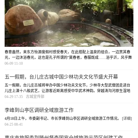
春意盎然，来东方怡源度假村感受春天，在此搭配上温泉的组合，一边赏其春
光，一边沐浴春光，这也是孔子所谓的“莫春者，春服既成……浴乎沂，风乎舞
雩，咏而归。”
[详细]
06-09 11-10
五一假期，台儿庄古城中国少林功夫文化节盛大开幕
五一假期，台儿庄古城将举办中国少林功夫文化节，少林寺大型武僧团走进台
儿庄上演十八般武艺，让游客近距离感受中华武术神韵。穿越涛沟河原生湿地
带、小季河湿地公园、涛沟河湿地油菜花海，尽情品味油菜花香，感受花海美
04-29 17-35
古城宣传部
景。
[详细]
李峰到山亭区调研全域旅游工作
4月18日上午，市委副书记、市长李峰到山亭区调研全域旅游工作情况。
[详细]
04-25 08-41
枣庄市旅服委到滕州督查国家全域旅游示范区创建工作