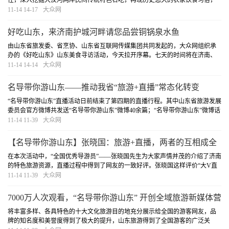
任，深入挖掘大汶河两岸民间传统特色名吃，再现历史悠久的农家饮食习俗，
致力于打造大汶河口民俗文化主题酒店。
[详细]
11-14 14-17
大众网
好吃山东，来济南护城河畔请您品尝铜锅泉水鱼
由山东省旅发委、省烹协、山东省互联网传媒集团共同发起的，大众网组织承
办的《好吃山东》山东美食寻访活动，今天拉开序幕。七天的时间将在济南、
泰安、滨州三地寻访有代表性的美食，努力为市民、吃货开辟一片吃的天地。
11-14 14-14
大众网
[详细]
名导带你游山东——推动我省“旅游+直播”常态化转变
“名导带你游山东”直播活动日前结束了第四期的直播行程。其中山东省旅游发展
委员会官方微博共发送“名导带你游山东”微博40余篇；“名导带你游山东”微博话
题阅读量达276.9万，引发讨论8136条。
[详细]
11-14 11-39
大众网
【名导带你游山东】张晓国：旅游+直播，两者的互相成全
在本次活动中，“全国优秀导游员”——张晓国先生为大家声情并茂的介绍了济南
的特色旅游资源，直播过程中得到了网友的一致好评。张晓国这样评价“大V直
播山东旅游十大品牌”：旅游+直播”营销新模式旅游是一种体验式消费，景点为
11-14 11-39
大众网
游客提供的是体验式服务。
[详细]
7000万人次观看，“名导带你游山东” 开创全域旅游新媒体营
销新局面
将丰富多样、各具特色的十大文化旅游目的地充分展示给全国的游客网友，品
牌的知名度和美誉度得到了极大的提升，山东旅游得到了全国游客的广泛关