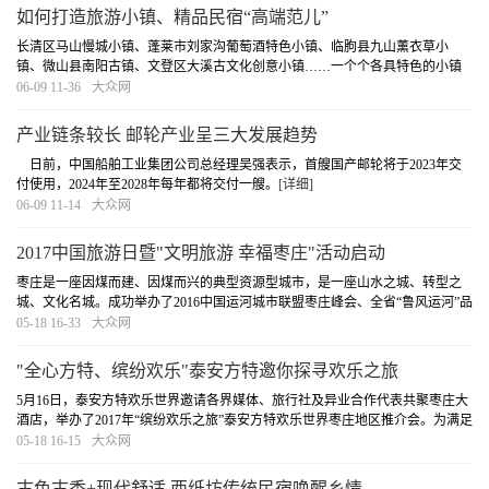
如何打造旅游小镇、精品民宿“高端范儿”
长清区马山慢城小镇、蓬莱市刘家沟葡萄酒特色小镇、临朐县九山薰衣草小
镇、微山县南阳古镇、文登区大溪古文化创意小镇……一个个各具特色的小镇
如同漫天繁星，散落在齐鲁大地上。
[详细]
06-09 11-36
大众网
产业链条较长 邮轮产业呈三大发展趋势
日前，中国船舶工业集团公司总经理吴强表示，首艘国产邮轮将于2023年交
付使用，2024年至2028年每年都将交付一艘。
[详细]
06-09 11-14
大众网
2017中国旅游日暨"文明旅游 幸福枣庄"活动启动
枣庄是一座因煤而建、因煤而兴的典型资源型城市，是一座山水之城、转型之
城、文化名城。成功举办了2016中国运河城市联盟枣庄峰会、全省“鲁风运河”品
牌联盟成立大会，全方位、多渠道加强市场宣传营销，旅游目的地品牌的知名
05-18 16-33
大众网
度和影响力不断提升。
[详细]
"全心方特、缤纷欢乐"泰安方特邀你探寻欢乐之旅
5月16日，泰安方特欢乐世界邀请各界媒体、旅行社及异业合作代表共聚枣庄大
酒店，举办了2017年“缤纷欢乐之旅”泰安方特欢乐世界枣庄地区推介会。为满足
不同市场需求，2017年泰安方特针对地接市场、山东方特三园套票、乐园年卡
05-18 16-15
大众网
等推出一系列市场优惠政策。
[详细]
古色古香+现代舒适 西纸坊传统民宿唤醒乡情