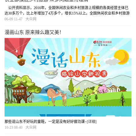
公开资料显示，2016年，全国休闲农业和乡村旅游上规模的各类经营主体已
达30多万个，比上年增加了4万多个，增长15%以上。全国休闲农业和乡村旅游
接待游客近21亿人次，营业收入超过5700亿元，从业人员845万，带动672万户
06-09 11-47
大众网
农民受益。但农业部副部长陈晓华曾公开表示，...
[详细]
漫画山东 原来辣么趣又美！
那些说山东不好玩的童鞋，一定是没有好好做功课~
[详细]
10-23 08-40
大众网