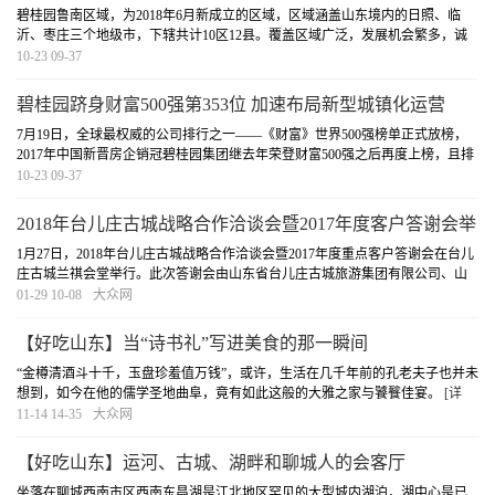
碧桂园鲁南区域，为2018年6月新成立的区域，区域涵盖山东境内的日照、临
沂、枣庄三个地级市，下辖共计10区12县。覆盖区域广泛，发展机会繁多，诚
心招纳八方英才，共创美好未来！
[详细]
10-23 09-37
碧桂园跻身财富500强第353位 加速布局新型城镇化运营
7月19日，全球最权威的公司排行之一——《财富》世界500强榜单正式放榜，
2017年中国新晋房企销冠碧桂园集团继去年荣登财富500强之后再度上榜，且排
名大幅攀升114位，至353位，是榜单排名中排名跃升得最多的第10名企业。
[详
10-23 09-37
细]
2018年台儿庄古城战略合作洽谈会暨2017年度客户答谢会举
行
1月27日，2018年台儿庄古城战略合作洽谈会暨2017年度重点客户答谢会在台儿
庄古城兰祺会堂举行。此次答谢会由山东省台儿庄古城旅游集团有限公司、山
东台儿庄古城国际旅行社有限公司、山东台儿庄古城会议会展有限公司主办。
01-29 10-08
大众网
全国各地近两百家合作伙伴、意向合作商以及...
[详细]
【好吃山东】当“诗书礼”写进美食的那一瞬间
“金樽清酒斗十千，玉盘珍羞值万钱”，或许，生活在几千年前的孔老夫子也并未
想到，如今在他的儒学圣地曲阜，竟有如此这般的大雅之家与饕餮佳宴。
[详
细]
11-14 14-35
大众网
【好吃山东】运河、古城、湖畔和聊城人的会客厅
坐落在聊城西南市区西南东昌湖是江北地区罕见的大型城内湖泊，湖中心是已