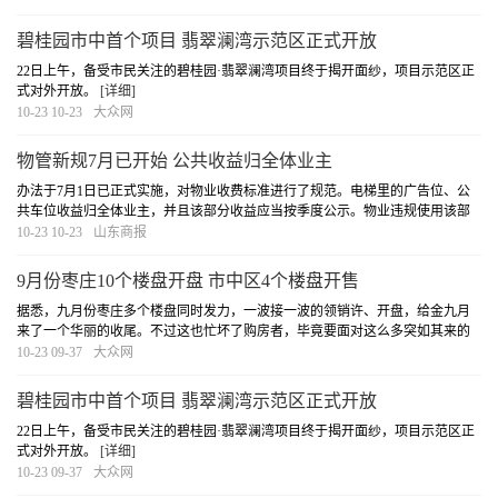
示，9月份枣庄五区共10个楼盘获批商品房预售许...
[详细]
碧桂园市中首个项目 翡翠澜湾示范区正式开放
22日上午，备受市民关注的碧桂园·翡翠澜湾项目终于揭开面纱，项目示范区正
式对外开放。
[详细]
10-23 10-23
大众网
物管新规7月已开始 公共收益归全体业主
办法于7月1日已正式实施，对物业收费标准进行了规范。电梯里的广告位、公
共车位收益归全体业主，并且该部分收益应当按季度公示。物业违规使用该部
分收入，将面临最高10万元的罚款处罚。
[详细]
10-23 10-23
山东商报
9月份枣庄10个楼盘开盘 市中区4个楼盘开售
据悉，九月份枣庄多个楼盘同时发力，一波接一波的领销许、开盘，给金九月
来了一个华丽的收尾。不过这也忙坏了购房者，毕竟要面对这么多突如其来的
选择，不免会有些凌乱呐。据枣房网商品房预售许可证查询系统统计数据显
10-23 09-37
大众网
示，9月份枣庄五区共10个楼盘获批商品房预售许...
[详细]
碧桂园市中首个项目 翡翠澜湾示范区正式开放
22日上午，备受市民关注的碧桂园·翡翠澜湾项目终于揭开面纱，项目示范区正
式对外开放。
[详细]
10-23 09-37
大众网